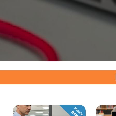
Asunci
Av. Del R
(+595)