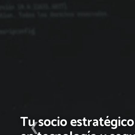
Revolucione su
Inventario con TS-R
❮