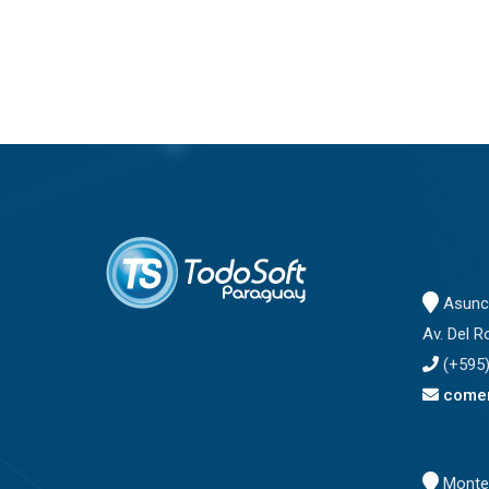
Asunci
Av. Del R
(+595)
comer
Montev