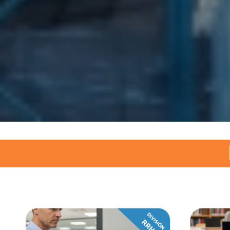
Asunci
Av. Del R
(+595)