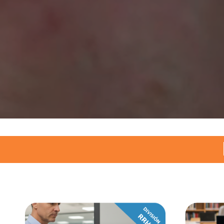
Asunci
Av. Del R
(+595)