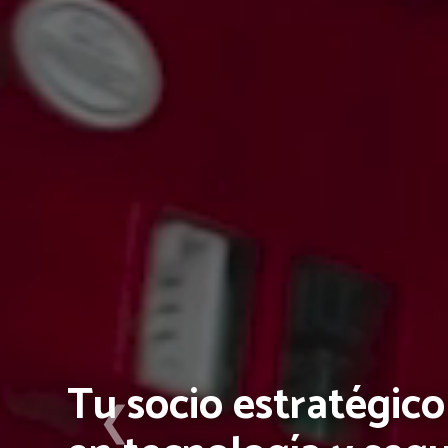
Revolucione su
Inventario con TS-R
❮